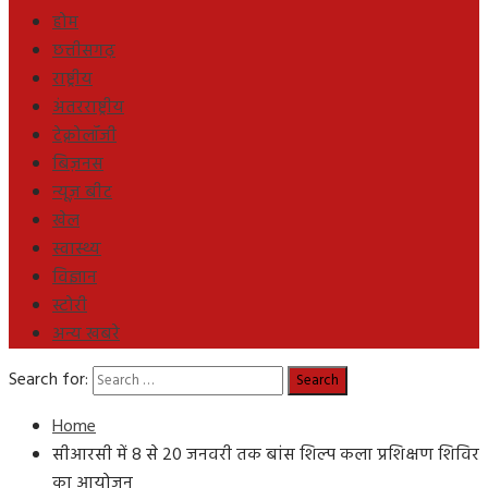
होम
छत्तीसगढ़
राष्ट्रीय
अंतरराष्ट्रीय
टेक्नोलॉजी
बिज़नस
न्यूज़ बीट
खेल
स्वास्थ्य
विज्ञान
स्टोरी
अन्य खबरे
Search for:
Home
सीआरसी में 8 से 20 जनवरी तक बांस शिल्प कला प्रशिक्षण शिविर
का आयोजन