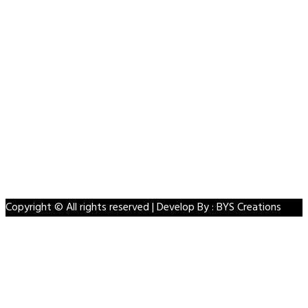
Privacy Policy
Contact Us
Disclaimer
Terms & Conditions
Facebook
Twitter
Linkedin
VK
Youtube
Instagram
Copyright © All rights reserved | Develop By : BYS Creations