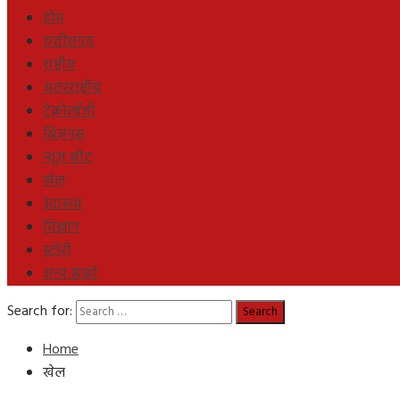
होम
छत्तीसगढ़
राष्ट्रीय
अंतरराष्ट्रीय
टेक्नोलॉजी
बिज़नस
न्यूज़ बीट
खेल
स्वास्थ्य
विज्ञान
स्टोरी
अन्य खबरे
Search for:
Home
खेल