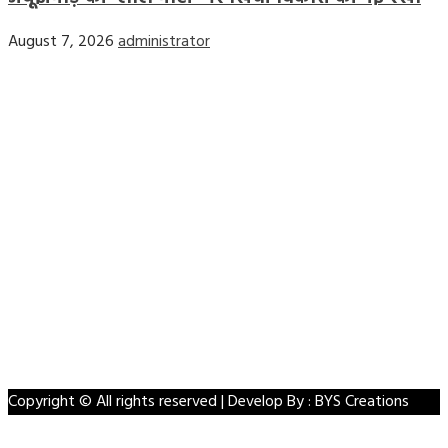
August 7, 2026
administrator
Home
Privacy Policy
Contact Us
Disclaimer
Terms & Conditions
Facebook
Twitter
Linkedin
VK
Youtube
Instagram
Copyright © All rights reserved | Develop By : BYS Creations