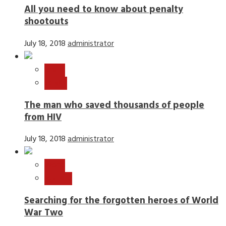
All you need to know about penalty
shootouts
July 18, 2018
administrator
विज्ञान
स्वास्थ्य
The man who saved thousands of people
from HIV
July 18, 2018
administrator
World
न्यूज़ बीट
Searching for the forgotten heroes of World
War Two