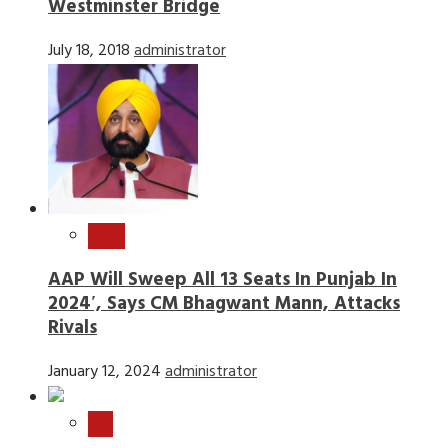
Westminster Bridge
July 18, 2018
administrator
राष्ट्रीय
AAP Will Sweep All 13 Seats In Punjab In
2024′, Says CM Bhagwant Mann, Attacks
Rivals
January 12, 2024
administrator
खेल