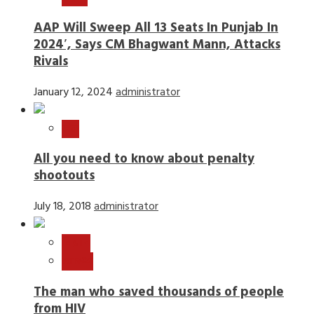
AAP Will Sweep All 13 Seats In Punjab In
2024′, Says CM Bhagwant Mann, Attacks
Rivals
January 12, 2024
administrator
खेल
All you need to know about penalty
shootouts
July 18, 2018
administrator
विज्ञान
स्वास्थ्य
The man who saved thousands of people
from HIV