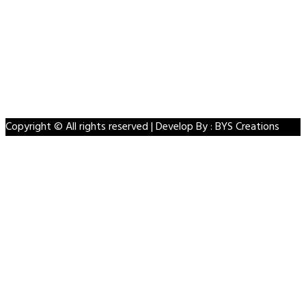
Facebook
Twitter
Linkedin
VK
Youtube
Instagram
Copyright © All rights reserved | Develop By : BYS Creations