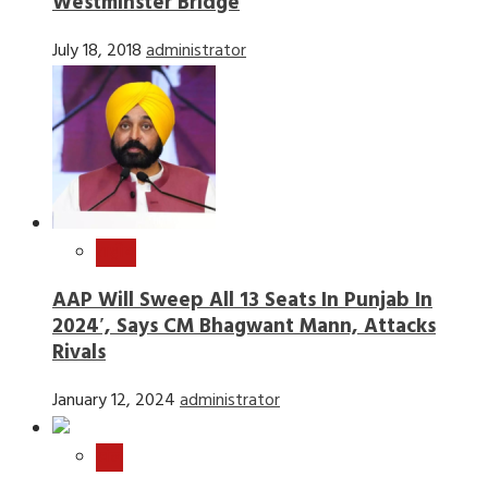
Westminster Bridge
July 18, 2018
administrator
राष्ट्रीय
AAP Will Sweep All 13 Seats In Punjab In
2024′, Says CM Bhagwant Mann, Attacks
Rivals
January 12, 2024
administrator
खेल