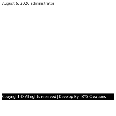
August 5, 2026
administrator
Home
Privacy Policy
Contact Us
Disclaimer
Terms & Conditions
Facebook
Twitter
Linkedin
VK
Youtube
Instagram
Copyright © All rights reserved | Develop By : BYS Creations