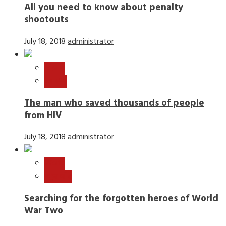
All you need to know about penalty
shootouts
July 18, 2018
administrator
विज्ञान
स्वास्थ्य
The man who saved thousands of people
from HIV
July 18, 2018
administrator
World
न्यूज़ बीट
Searching for the forgotten heroes of World
War Two