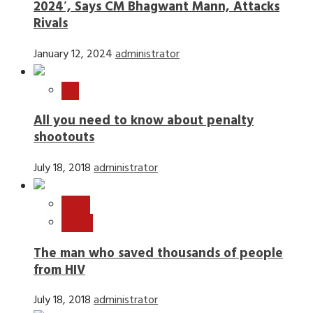
2024′, Says CM Bhagwant Mann, Attacks
Rivals
January 12, 2024
administrator
खेल
All you need to know about penalty
shootouts
July 18, 2018
administrator
विज्ञान
स्वास्थ्य
The man who saved thousands of people
from HIV
July 18, 2018
administrator