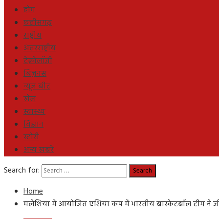
होम
छत्तीसगढ़
राष्ट्रीय
अंतरराष्ट्रीय
टेक्नोलॉजी
बिज़नस
न्यूज़ बीट
खेल
स्वास्थ्य
विज्ञान
स्टोरी
अन्य खबरे
Search for:
Home
मलेशिया में आयोजित एशिया कप में भारतीय बास्केटबॉल टीम ने ज