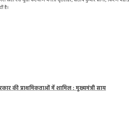
िकारी खेल एवं युवा कल्याण मनोज धृतलहरे, संतोष कुमार सोनी, किरण महाड
ं है।
कार की प्राथमिकताओं में शामिल : मुख्यमंत्री साय