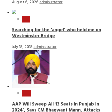
August 6, 2026
administrator
स्टोरी
Searching for the ‘angel’ who held me on
Westminster Bridge
July 18, 2018
administrator
राष्ट्रीय
AAP Will Sweep All 13 Seats In Punjab In
2024′, Says CM Bhagwant Mann, Attacks